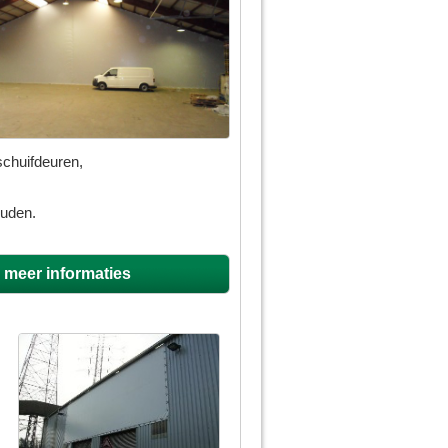
schuifdeuren,
ouden.
g meer informaties