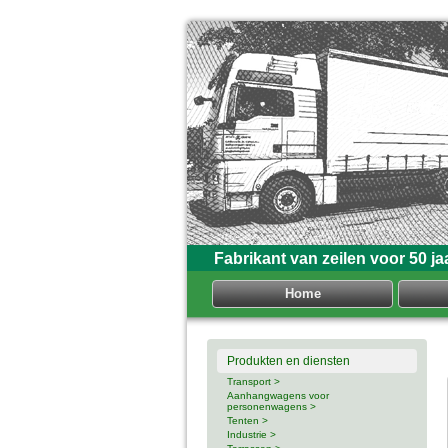
Fabrikant van zeilen voor 50 ja
Home
Produkten en diensten
Transport >
Aanhangwagens voor
personenwagens >
Tenten >
Industrie >