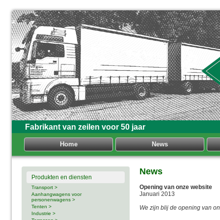
Fabrikant van zeilen voor 50 jaar
Home
News
News
Produkten en diensten
Opening van onze website
Transport >
Januari 2013
Aanhangwagens voor
personenwagens >
Tenten >
We zijn blij de opening van o
Industrie >