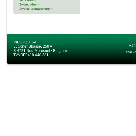
Terrassen >
Zwembaden >
Diverse toepassingen >
INDU-TEX SA
© 
Lütticher Strasse, 259 A
B-4721 Neu-Moresnet • Belgium
Portal E
TVA BE0418.440.281