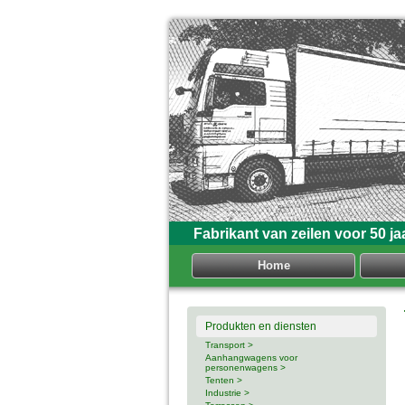
Fabrikant van zeilen voor 50 ja
Home
Produkten en diensten
Transport >
Aanhangwagens voor
personenwagens >
Tenten >
Industrie >