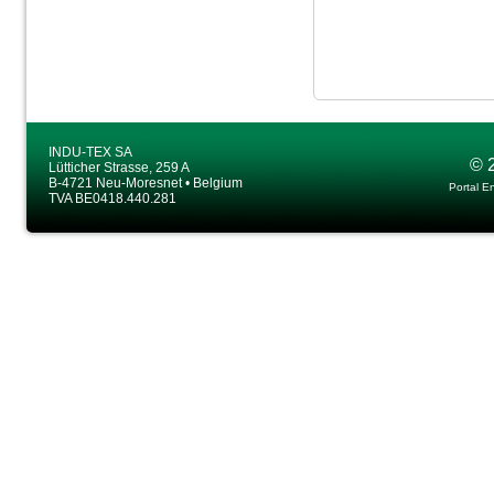
INDU-TEX SA
© 
Lütticher Strasse, 259 A
B-4721 Neu-Moresnet • Belgium
Portal E
TVA BE0418.440.281