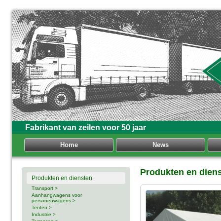
Fabrikant van zeilen voor 50 jaar
Home
News
Produkten en dien
Produkten en diensten
Transport >
Aanhangwagens voor
personenwagens >
Tenten >
Industrie >