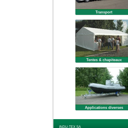
Transport
Tentes & chapiteaux
Applications diverses
INDU-TEX SA