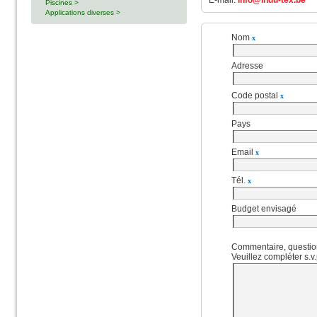
E-mail:
info@indu-tex.be
Piscines >
Applications diverses >
Nom
x
Adresse
Code postal
x
Pays
Email
x
Tél.
x
Budget envisagé
Commentaire, questio
Veuillez compléter s.v