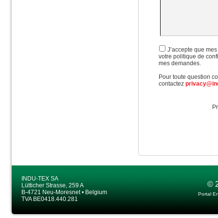
J’accepte que mes 
votre politique de con
mes demandes.
Pour toute question con
contactez
privacy@in
Pr
INDU-TEX SA
© 
Lütticher Strasse, 259 A
B-4721 Neu-Moresnet • Belgium
Portal E
TVA BE0418.440.281