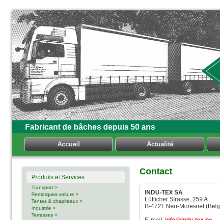
Fabricant de bâches depuis 50 ans
Accueil
Actualité
Contact
Produits et Services
Transport >
INDU-TEX SA
Remorques voiture >
Lütticher Strasse, 259 A
Tentes & chapiteaux >
B-4721 Neu-Moresnet (Belg
Industrie >
Terrasses >