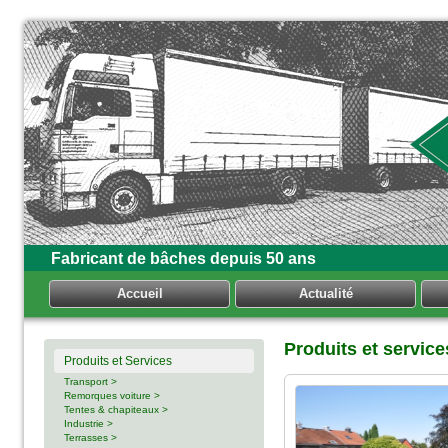
Fabricant de bâches depuis 50 ans
Accueil
Actualité
Produits et servic
Produits et Services
Transport >
Remorques voiture >
Tentes & chapiteaux >
Industrie >
Terrasses >