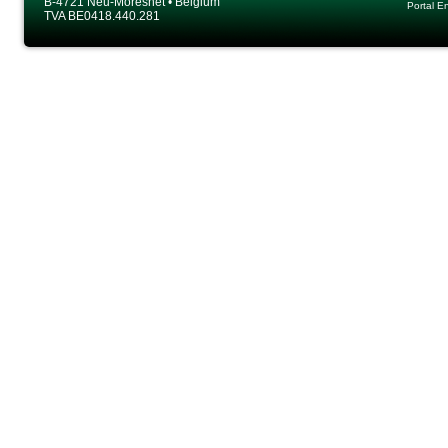
B-4721 Neu-Moresnet • Belgium
Portal E
TVA BE0418.440.281