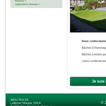
Piscines >
Applications diverses >
Nous confectionno
Bâches d’hivernag
Bâches à bulles pou
Liners confectionné
Je suis
INDU-TEX SA
© 
Lütticher Strasse, 259 A