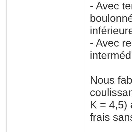
- Avec t
boulonné
inférieur
- Avec r
intermédi
Nous fab
coulissa
K = 4,5)
frais san