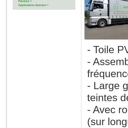
Piscines >
Applications diverses >
- Toile 
- Assemb
fréquence
- Large 
teintes d
- Avec ro
(sur lon