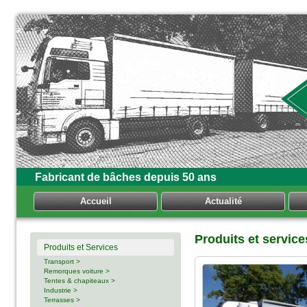
Fabricant de bâches depuis 50 ans
Accueil
Actualité
Produits et service
Produits et Services
Transport >
Remorques voiture >
Tentes & chapiteaux >
Industrie >
Terrasses >