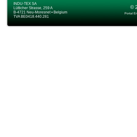
INDU-TEX SA
© 
Lütticher Strasse, 259 A
B-4721 Neu-Moresnet • Belgium
Portal E
TVA BE0418.440.281