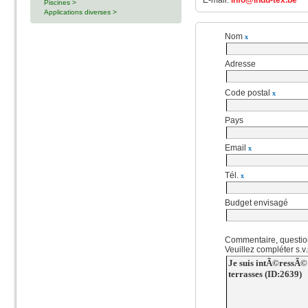
E-mail:
info@indu-tex.be
Piscines >
Applications diverses >
Nom
x
Adresse
Code postal
x
Pays
Email
x
Tél.
x
Budget envisagé
Commentaire, questio
Veuillez compléter s.v