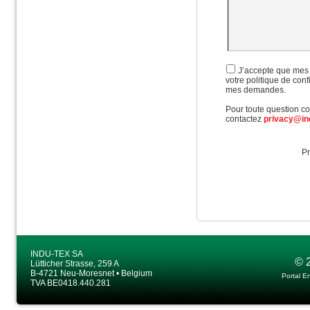
J’accepte que mes 
votre politique de con
mes demandes.
Pour toute question con
contactez
privacy@in
Pr
INDU-TEX SA
© 
Lütticher Strasse, 259 A
B-4721 Neu-Moresnet • Belgium
Portal E
TVA BE0418.440.281