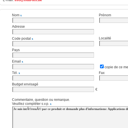
E-mail:
info@indu-tex.be
Nom
Prénom
x
Adresse
Localité
Code postal
x
Pays
Email
x
copie de ce me
Tél.
Fax
x
Budget envisagé
€
Commentaire, question ou remarque.
Veuillez compléter s.v.p.
x