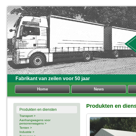
Fabrikant van zeilen voor 50 jaar
Home
News
Produkten en dien
Produkten en diensten
Transport >
Aanhangwagens voor
personenwagens >
Tenten >
Industrie >