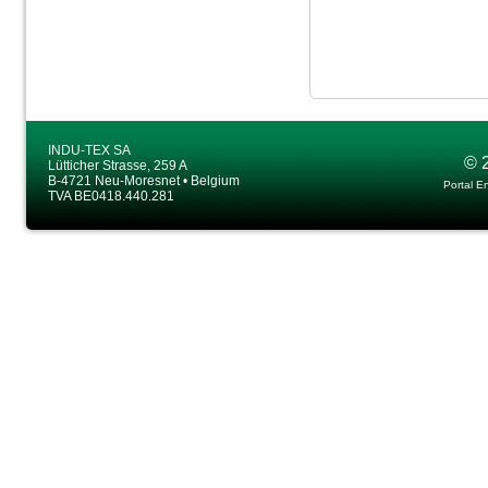
INDU-TEX SA
© 
Lütticher Strasse, 259 A
B-4721 Neu-Moresnet • Belgium
Portal E
TVA BE0418.440.281