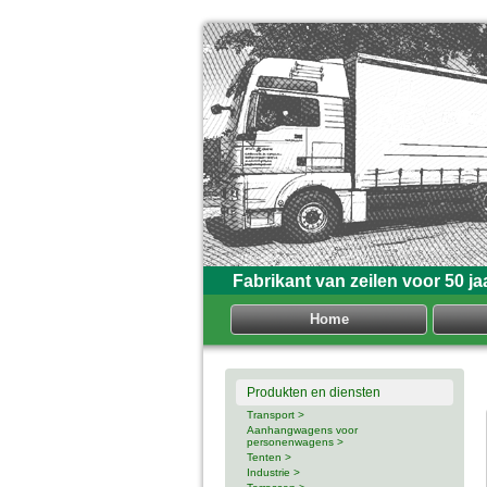
Fabrikant van zeilen voor 50 ja
Home
Produkten en diensten
Transport >
Aanhangwagens voor
personenwagens >
Tenten >
Industrie >