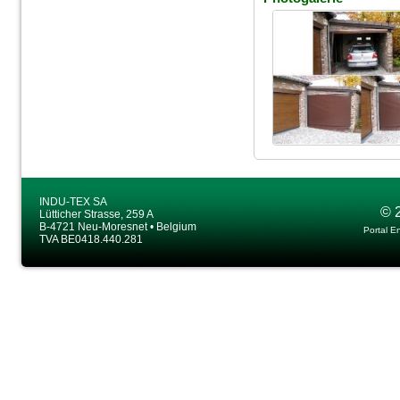
INDU-TEX SA
© 
Lütticher Strasse, 259 A
B-4721 Neu-Moresnet • Belgium
Portal E
TVA BE0418.440.281