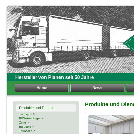
Hersteller von Planen seit 50 Jahre
Home
News
Produkte und Dien
Produkte und Dienste
Transport >
PKW-Anhänger >
Zelte >
Industrie >
Terrassen >