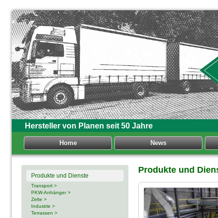
Hersteller von Planen seit 50 Jahre
Home
News
Produkte und Dien
Produkte und Dienste
Transport >
PKW-Anhänger >
Zelte >
Industrie >
Terrassen >