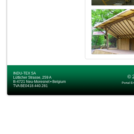
INDU-TEX SA
© 
Lütticher Strasse, 259 A
B-4721 Neu-Moresnet • Belgium
Portal E
TVA BE0418.440.281