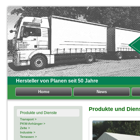
Hersteller von Planen seit 50 Jahre
Home
News
Produkte und Dien
Produkte und Dienste
Transport >
PKW-Anhänger >
Zelte >
Industrie >
Terrassen >