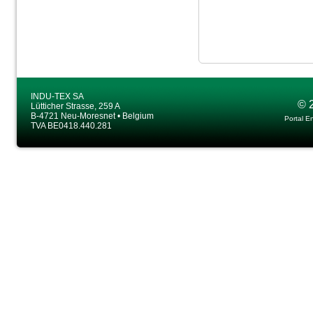
INDU-TEX SA
© 
Lütticher Strasse, 259 A
B-4721 Neu-Moresnet • Belgium
Portal E
TVA BE0418.440.281