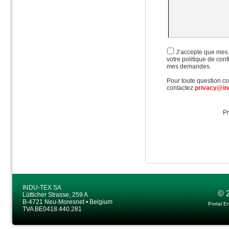
J’accepte que mes 
votre politique de con
mes demandes.
Pour toute question con
contactez
privacy@in
Pr
INDU-TEX SA
© 
Lütticher Strasse, 259 A
B-4721 Neu-Moresnet • Belgium
Portal E
TVA BE0418.440.281