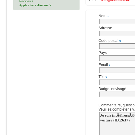
E-mail:
info@indu-tex.be
Piscines >
Applications diverses >
Nom
x
Adresse
Code postal
x
Pays
Email
x
Tél.
x
Budget envisagé
Commentaire, questio
Veuillez compléter s.v