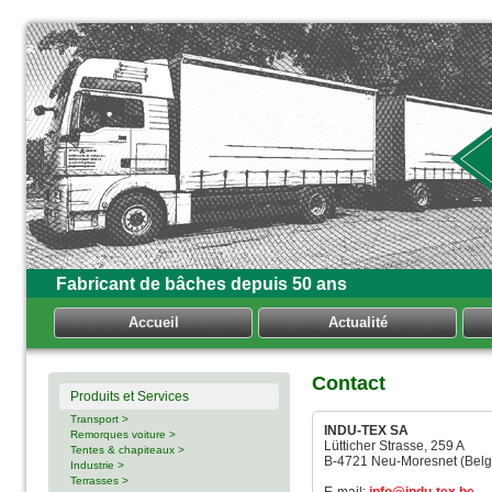
Fabricant de bâches depuis 50 ans
Accueil
Actualité
Contact
Produits et Services
Transport >
INDU-TEX SA
Remorques voiture >
Lütticher Strasse, 259 A
Tentes & chapiteaux >
B-4721 Neu-Moresnet (Belg
Industrie >
Terrasses >