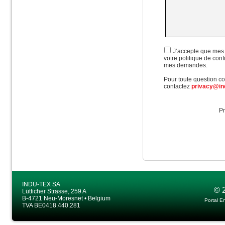
J’accepte que mes 
votre politique de con
mes demandes.
Pour toute question con
contactez
privacy@in
Pr
INDU-TEX SA
© 
Lütticher Strasse, 259 A
B-4721 Neu-Moresnet • Belgium
Portal E
TVA BE0418.440.281