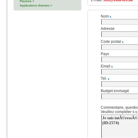
E-mail:
info@indu-tex.be
Piscines >
Applications diverses >
Nom
x
Adresse
Code postal
x
Pays
Email
x
Tél.
x
Budget envisagé
Commentaire, questio
Veuillez compléter s.v