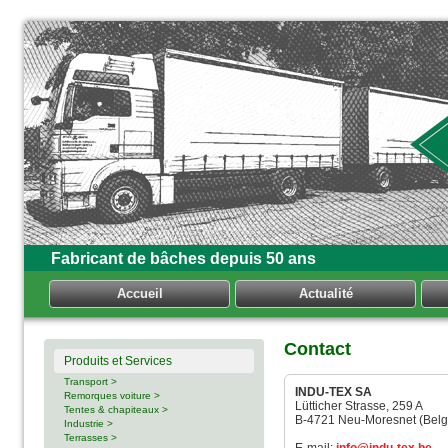
Fabricant de bâches depuis 50 ans
Accueil
Actualité
Contact
Produits et Services
Transport >
INDU-TEX SA
Remorques voiture >
Lütticher Strasse, 259 A
Tentes & chapiteaux >
B-4721 Neu-Moresnet (Belg
Industrie >
Terrasses >